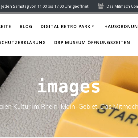
Jeden Samstag von 11:00 bis 17:00 Uhr geöffnet
Das Mitmach Co
EITE
BLOG
DIGITAL RETRO PARK
HAUSORDNUN
SCHUTZERKLÄRUNG
DRP MUSEUM ÖFFNUNGSZEITEN
images
italen Kultur im Rhein-Main-Gebiet. Das Mitm