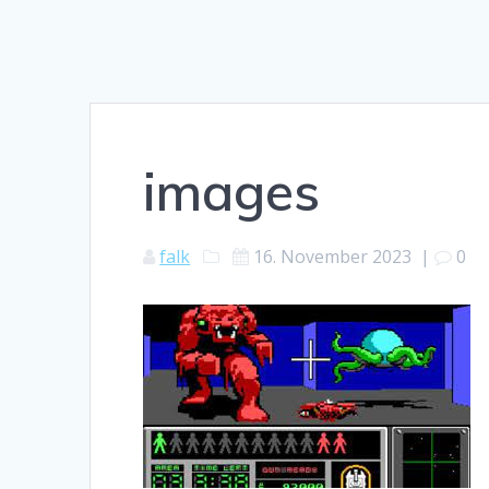
images
falk
16. November 2023
|
0