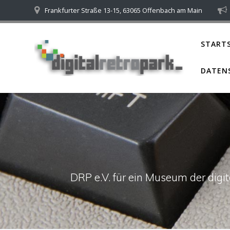
Skip
Frankfurter Straße 13-15, 63065 Offenbach am Main
to
content
STARTS
DATEN
DRP e.V. für ein Museum der dig