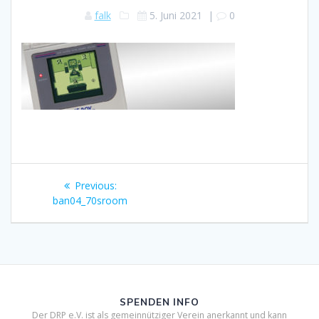
falk
5. Juni 2021
|
0
Beitragsnavigation
Previous
Previous:
post:
ban04_70sroom
SPENDEN INFO
Der DRP e.V. ist als gemeinnütziger Verein anerkannt und kann