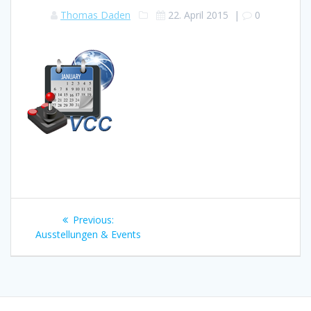
Thomas Daden
22. April 2015
|
0
Beitragsnavigation
Previous
Previous:
post:
Ausstellungen & Events