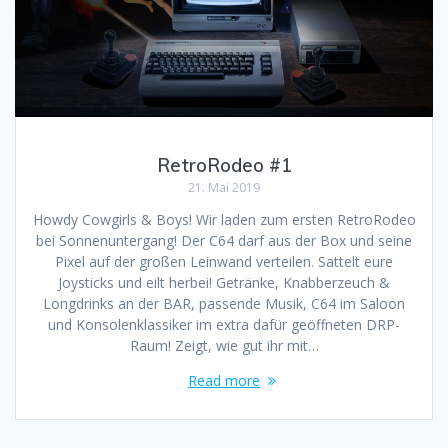
RetroRodeo #1
21. Mai 2019
Howdy Cowgirls & Boys! Wir laden zum ersten RetroRodeo
bei Sonnenuntergang! Der C64 darf aus der Box und seine
Pixel auf der großen Leinwand verteilen. Sattelt eure
Joysticks und eilt herbei! Getränke, Knabberzeuch &
Longdrinks an der BAR, passende Musik, C64 im Saloon
und Konsolenklassiker im extra dafür geöffneten DRP-
Raum! Zeigt, wie gut ihr mit…
Read more