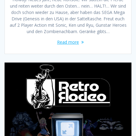
und reiten weiter durch den Osten… nein… HALT!… Wir sind
doch schon wieder zu Hause, aber haben das SEGA Mega
Drive (Genesis in den USA) in der Satteltasche. Freut euch
auf 2 Player Action mit Sonic, Ken und Ryu, Gunstar Heroes
und den Zombienachbarn. Geränke gibts…
Read more