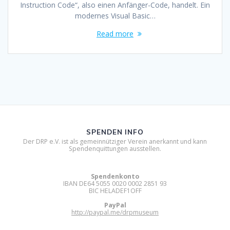
Instruction Code“, also einen Anfänger-Code, handelt. Ein
modernes Visual Basic…
Read more
SPENDEN INFO
Der DRP e.V. ist als gemeinnütziger Verein anerkannt und kann
Spendenquittungen ausstellen.
Spendenkonto
IBAN DE64 5055 0020 0002 2851 93
BIC HELADEF1OFF
PayPal
http://paypal.me/drpmuseum