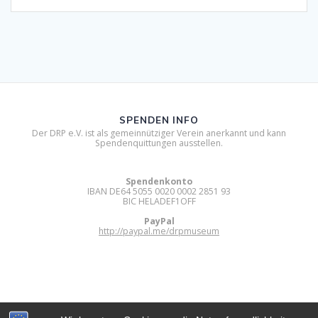
SPENDEN INFO
Der DRP e.V. ist als gemeinnütziger Verein anerkannt und kann
Spendenquittungen ausstellen.
Spendenkonto
IBAN DE64 5055 0020 0002 2851 93
BIC HELADEF1OFF
PayPal
http://paypal.me/drpmuseum