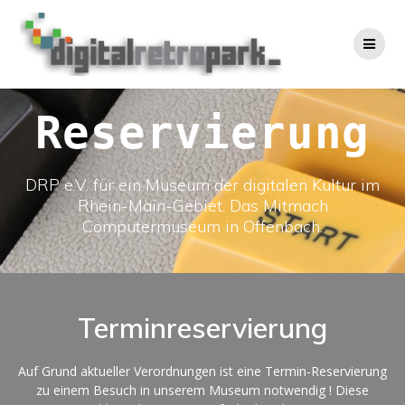
Skip
to
content
Reservierung
DRP e.V. für ein Museum der digitalen Kultur im
Rhein-Main-Gebiet. Das Mitmach
Computermuseum in Offenbach.
Terminreservierung
Auf Grund aktueller Verordnungen ist eine Termin-Reservierung
zu einem Besuch in unserem Museum notwendig ! Diese