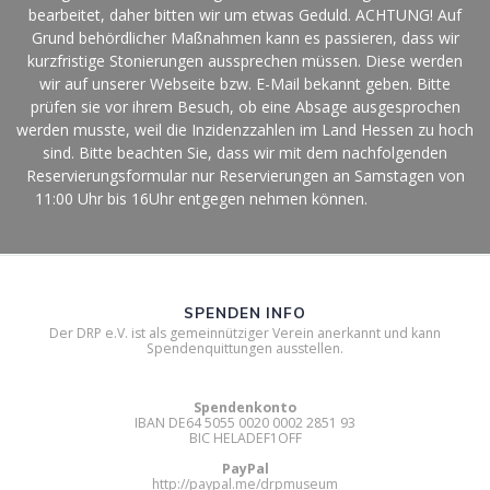
bearbeitet, daher bitten wir um etwas Geduld. ACHTUNG! Auf
Grund behördlicher Maßnahmen kann es passieren, dass wir
kurzfristige Stonierungen aussprechen müssen. Diese werden
wir auf unserer Webseite bzw. E-Mail bekannt geben. Bitte
prüfen sie vor ihrem Besuch, ob eine Absage ausgesprochen
werden musste, weil die Inzidenzzahlen im Land Hessen zu hoch
sind. Bitte beachten Sie, dass wir mit dem nachfolgenden
Reservierungsformular nur Reservierungen an Samstagen von
11:00 Uhr bis 16Uhr entgegen nehmen können.
SPENDEN INFO
Der DRP e.V. ist als gemeinnütziger Verein anerkannt und kann
Spendenquittungen ausstellen.
Spendenkonto
IBAN DE64 5055 0020 0002 2851 93
BIC HELADEF1OFF
PayPal
http://paypal.me/drpmuseum