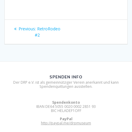
Beitragsnavigation
Previous
Previous:
RetroRodeo
post:
#2
SPENDEN INFO
Der DRP e.V. ist als gemeinnütziger Verein anerkannt und kann
Spendenquittungen ausstellen.
Spendenkonto
IBAN DE64 5055 0020 0002 2851 93
BIC HELADEF1OFF
PayPal
http://paypal.me/drpmuseum