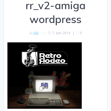
rr_v2-amiga
wordpress
falk
7. Juni 2019
|
0