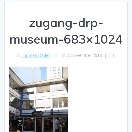
zugang-drp-
museum-683×1024
Thomas Daden
2. November 2018
|
0