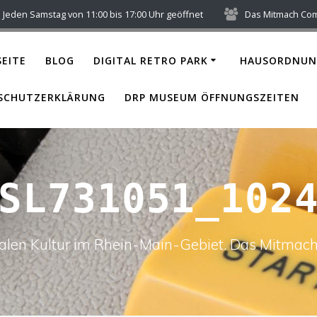
Jeden Samstag von 11:00 bis 17:00 Uhr geöffnet
Das Mitmach Co
EITE
BLOG
DIGITAL RETRO PARK
HAUSORDNUN
SCHUTZERKLÄRUNG
DRP MUSEUM ÖFFNUNGSZEITEN
SL731051_102
italen Kultur im Rhein-Main-Gebiet. Das Mitm