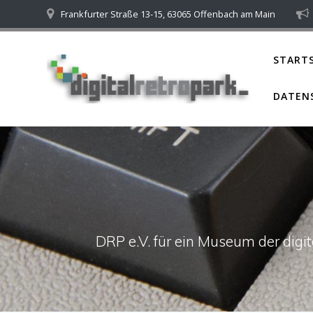
Skip
Frankfurter Straße 13-15, 63065 Offenbach am Main
to
content
STARTS
DATEN
DRP e.V. für ein Museum der dig