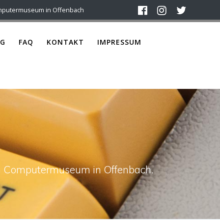
mputermuseum in Offenbach
G
FAQ
KONTAKT
IMPRESSUM
4
ach Computermuseum in Offenbach.