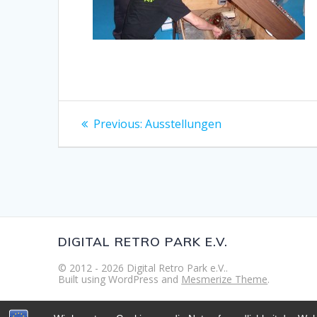
Beitragsnavigation
Previous
Previous:
Ausstellungen
post:
DIGITAL RETRO PARK E.V.
© 2012 - 2026 Digital Retro Park e.V..
Built using WordPress and
Mesmerize Theme
.