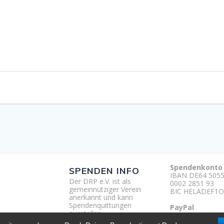
Spendenkonto
SPENDEN INFO
IBAN DE64 5055
Der DRP e.V. ist als
0002 2851 93
gemeinnütziger Verein
BIC HELADEF1O
anerkannt und kann
Spendenquittungen
PayPal
ausstellen.
http://paypal.m
um