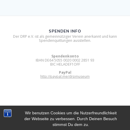
SPENDEN INFO
Der DRP e.V. ist als gemeinnütziger Verein anerkannt und kann
Spendenquittungen ausstellen.
Spendenkonto
IBAN DE64 5055 0020 0002 2851 93
BIC HELADEF1OFF
PayPal
http://paypal.me/drpmuseum
Wir benutzen Cookies um die Nutzerfreundlichkeit
der Webseite zu verbessen. Durch Deinen Besuch
DIGITAL RETRO PARK E.V.
stimmst Du dem zu.
© 2012 - 2026 Digital Retro Park e.V..