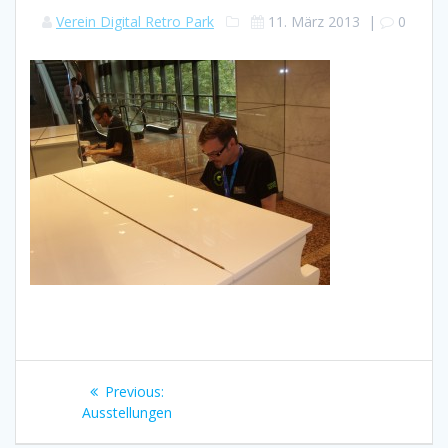
Verein Digital Retro Park
11. März 2013
|
0
Beitragsnavigation
Previous
Previous:
post:
Ausstellungen