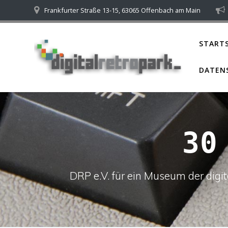
Skip
Frankfurter Straße 13-15, 63065 Offenbach am Main
to
content
STARTS
DATEN
30
DRP e.V. für ein Museum der dig