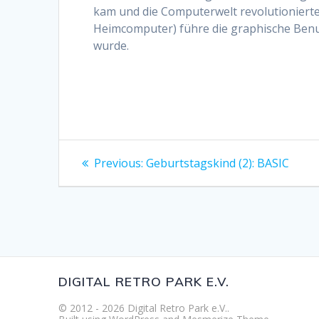
kam und die Computerwelt revolutionierte.
Heimcomputer) führe die graphische Benut
wurde.
Beitragsnavigation
Previous
Previous:
Geburtstagskind (2): BASIC
post:
DIGITAL RETRO PARK E.V.
© 2012 - 2026 Digital Retro Park e.V..