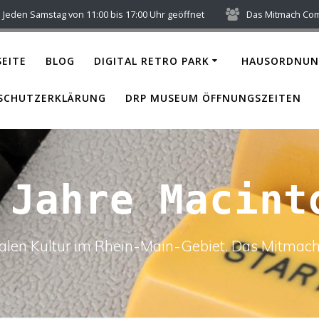
Jeden Samstag von 11:00 bis 17:00 Uhr geöffnet
Das Mitmach Co
EITE
BLOG
DIGITAL RETRO PARK
HAUSORDNUN
SCHUTZERKLÄRUNG
DRP MUSEUM ÖFFNUNGSZEITEN
 Jahre Macint
italen Kultur im Rhein-Main-Gebiet. Das Mitm