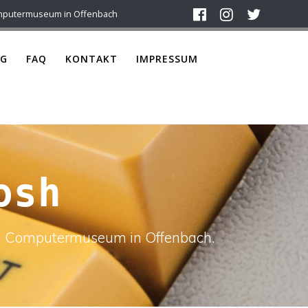
mputermuseum in Offenbach
G
FAQ
KONTAKT
IMPRESSUM
osh
ach Computermuseum in Offenbach.