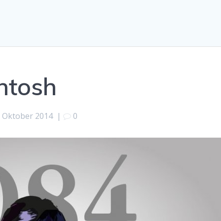
ntosh
. Oktober 2014
|
0