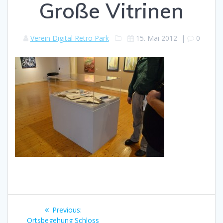
Große Vitrinen
Verein Digital Retro Park
15. Mai 2012
|
0
Beitragsnavigation
Previous
Previous:
post:
Ortsbegehung Schloss