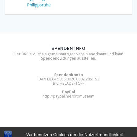
Philippsruhe
SPENDEN INFO
Der DRP e.V. ist als gemeinnütziger Verein anerkannt und kann
Spendenquittungen ausstellen.
Spendenkonto
IBAN DE64 5055 0020 0002 2851 93
BIC HELADEF1OFF
PayPal
http://paypal.me/drpmuseum
Wir benutzen Cookies um die Nutzerfreundlichkeit