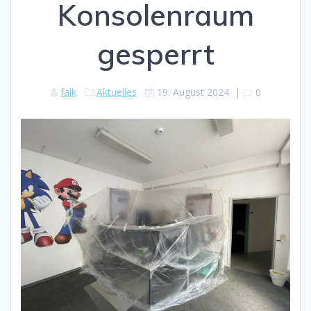
Konsolenraum
gesperrt
falk
Aktuelles
19. August 2024
|
0