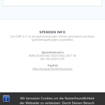
SPENDEN INFO
Der DRP e.V. ist als gemeinnütziger Verein anerkannt und kann
Spendenquittungen ausstellen.
Spendenkonto
IBAN DE64 5055 0020 0002 2851 93
BIC HELADEF1OFF
PayPal
http://paypal.me/drpmuseum
Wir benutzen Cookies um die Nutzerfreundlichkeit
der Webseite zu verbessen. Durch Deinen Besuch
DIGITAL RETRO PARK E.V.