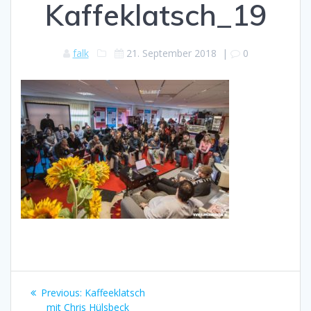
Kaffeklatsch_19
falk
21. September 2018
|
0
Beitragsnavigation
Previous
Previous:
Kaffeeklatsch
post:
mit Chris Hülsbeck