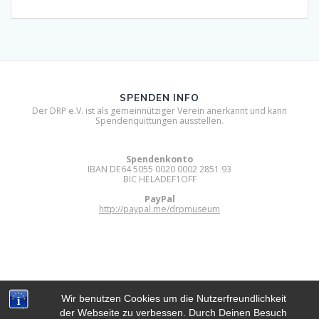
SPENDEN INFO
Der DRP e.V. ist als gemeinnütziger Verein anerkannt und kann
Spendenquittungen ausstellen.
Spendenkonto
IBAN DE64 5055 0020 0002 2851 93
BIC HELADEF1OFF
PayPal
http://paypal.me/drpmuseum
Wir benutzen Cookies um die Nutzerfreundlichkeit
der Webseite zu verbessen. Durch Deinen Besuch
DIGITAL RETRO PARK E.V.