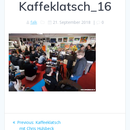
Kaffeklatsch_16
falk
21. September 2018
|
0
Beitragsnavigation
Previous
Previous:
Kaffeeklatsch
post:
mit Chris Hülsbeck