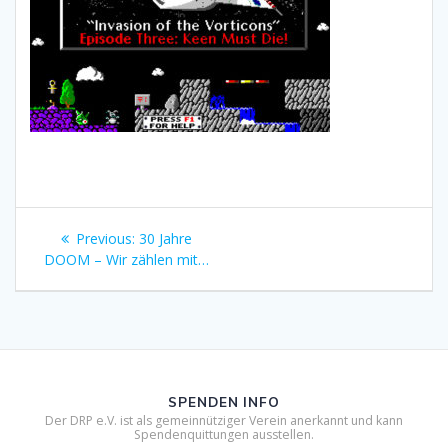
Beitragsnavigation
Previous
Previous:
30 Jahre
post:
DOOM – Wir zählen mit…
SPENDEN INFO
Der DRP e.V. ist als gemeinnütziger Verein anerkannt und kann
Spendenquittungen ausstellen.