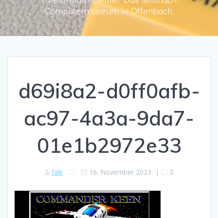
Computermuseum in Offenbach.
d69i8a2-d0ff0afb-
ac97-4a3a-9da7-
01e1b2972e33
falk
16. November 2023
|
0